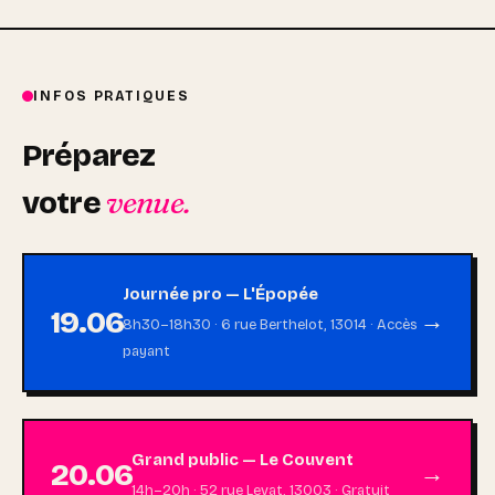
INFOS PRATIQUES
Préparez
venue.
votre
Journée pro — L'Épopée
19.06
→
8h30–18h30 · 6 rue Berthelot, 13014 · Accès
payant
Grand public — Le Couvent
20.06
→
14h–20h · 52 rue Levat, 13003 · Gratuit