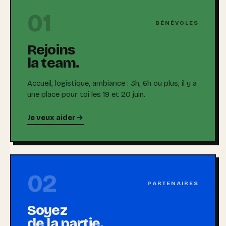
01
BÉNÉVOLES
Rejoins
la team.
Accueil, logistique, ambiance : 3h, 6h ou plus, il y a
une place pour toi les 19 et 20 juin.
Je veux aider
02
PARTENAIRES
Soyez
de la partie.