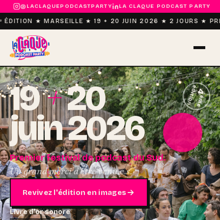
@LACLAQUEPODCASTPARTY
LA CLAQUE PODCAST PARTY
ᵉ ÉDITION ★ MARSEILLE ★ 19 + 20 JUIN 2026 ★ 2 JOURS ★ 
+
19
20
édition
4
ème
juin 2026
Premier festival de podcast du Sud.
Un grand merci d'être venu.e.s.
Revivez l'édition en images
WELCOME.
Livre d'or sonore