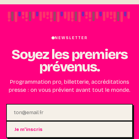
NEWSLETTER
Soyez les premiers
prévenus.
Programmation pro, billetterie, accréditations
presse : on vous prévient avant tout le monde.
Je m'inscris