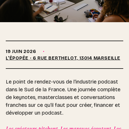
VENDREDI · ACCÈS PAYANT
Journée pro
19 JUIN 2026
passionné·es
&
L'ÉPOPÉE · 6 RUE BERTHELOT, 13014 MARSEILLE
.
Le point de rendez-vous de l'industrie podcast
dans le Sud de la France. Une journée complète
de keynotes, masterclasses et conversations
franches sur ce qu'il faut pour créer, financer et
développer un podcast.
Les créateurs pitchent. Les marques écoutent. Les