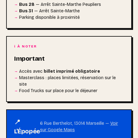
Bus 28
— Arrêt Sainte-Marthe Peupliers
Bus 31
— Arrêt Sainte-Marthe
Parking disponible à proximité
ℹ️ À NOTER
Important
Accès avec
billet imprimé obligatoire
Masterclass : places limitées, réservation sur le
site
Food Trucks sur place pour le déjeuner
📍
6 Rue Berthelot, 13014 Marseille —
Voir
sur Google Maps
L'Épopée