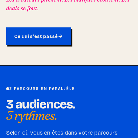
deals se font.
Ce qui s'est passé
3 PARCOURS EN PARALLÈLE
3 audiences.
3 rythmes.
Selon où vous en êtes dans votre parcours