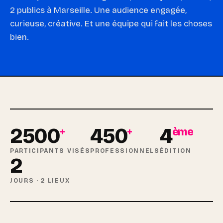
2 publics à Marseille. Une audience engagée,
curieuse, créative. Et une équipe qui fait les choses
bien.
2500
450
4
+
+
ème
PARTICIPANTS VISÉS
PROFESSIONNELS
ÉDITION
2
JOURS · 2 LIEUX